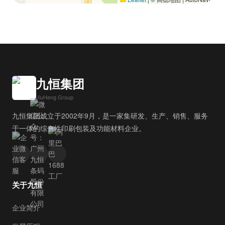
九恒集团
JiuHeng Group
九恒集团成立于2002年9月，是一家集研发、生产、销售、服务
于一体的综合性印刷包装及功能材料企业。
关于九恒
企业简介