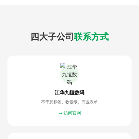
四大子公司
联系方式
江华九恒数码
不干胶标签、收银纸、商业表单
→ 访问官网