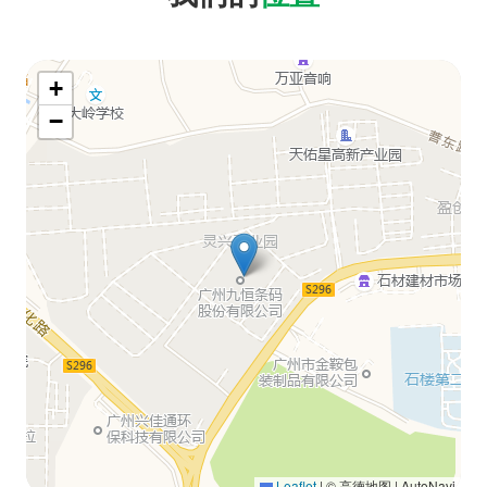
+
−
Leaflet
|
© 高德地图 | AutoNavi