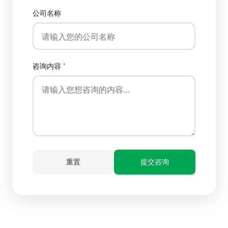
公司名称
咨询内容
*
重置
提交咨询