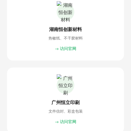
湖南恒创新材料
热敏纸、不干胶材料
→ 访问官网
广州恒立印刷
文件信封、彩盒包装
→ 访问官网