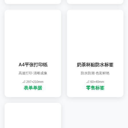
A4平张打印纸
奶茶杯贴防水标签
高速打印·清晰成像
防水防潮·色彩鲜艳
📐 297×210mm
📐 60×40mm
表单单据
零售标签