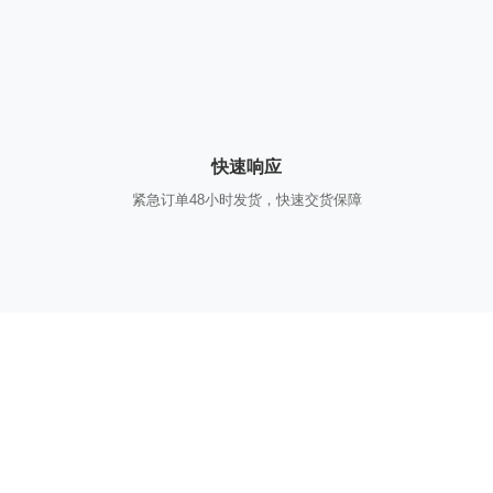
快速响应
紧急订单48小时发货，快速交货保障
获取专属报价方案
告诉我们您的需求，专业团队为您提供一