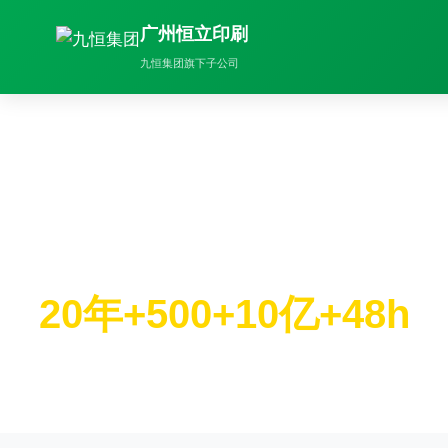
广州恒立印刷
九恒集团旗下子公司
专业标签印刷解决方案
专注不干胶标签、彩印包装生产，为电商、物流、
品牌客户提供一站式印刷服务
20年+
500+
10亿+
48h
行业经验
品牌客户
年产能规模
快速交货