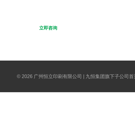
对一服务
立即咨询
浏览产品
© 2026 广州恒立印刷有限公司 | 九恒集团旗下子公司
首