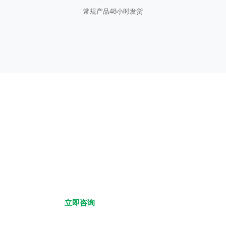
常规产品48小时发货
获取专属报价方案
告诉我们您的需求，专业团队为您提供一对一
服务
立即咨询
浏览产品