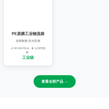
PE原膜工业物流袋
加厚耐磨·防水防潮
📐 40~60×70cm
🧴 LLDPE加
厚
工业级
查看全部产品 →