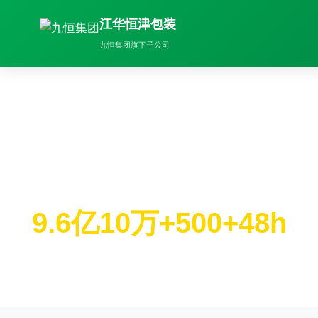
江华恒津包装
九恒集团旗下子公司
塑料包装袋专业制造商
专注PE/PP塑料袋、复合袋、纸塑袋生产，为食
品、医药、电商等行业提供专业包装解决方案
9.6亿
10万+
500+
48h
年产能（个）
吨年产量
合作客户
快速交货