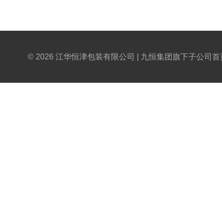
© 2026 江华恒津包装有限公司 | 九恒集团旗下子公司
首