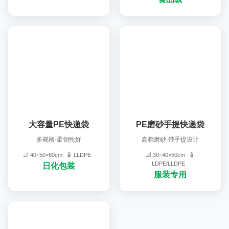
大容量PE快递袋
PE磨砂手提快递袋
多规格·柔韧性好
高档磨砂·带手提设计
📐 40~50×60cm
🧴 LLDPE
📐 30~40×50cm
🧴
LDPE/LLDPE
日化包装
服装专用